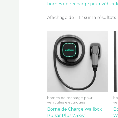
bornes de recharge pour véhicule
Affichage de 1–12 sur 14 résultats
bornes de recharge pour
bo
véhicules électriques
vé
Borne de Charge Wallbox
B
Pulsar Plus 7,4kw
W