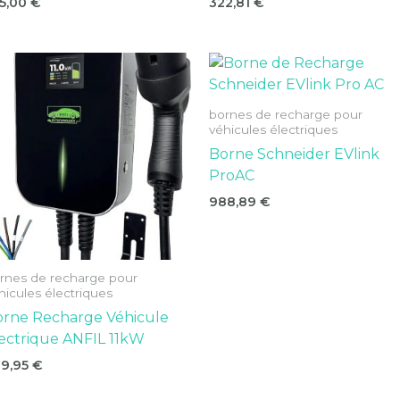
5,00
€
322,81
€
bornes de recharge pour
véhicules électriques
Borne Schneider EVlink
ProAC
988,89
€
rnes de recharge pour
hicules électriques
orne Recharge Véhicule
ectrique ANFIL 11kW
29,95
€