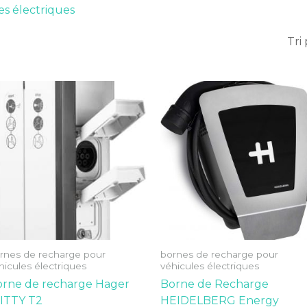
s électriques
rnes de recharge pour
bornes de recharge pour
hicules électriques
véhicules électriques
orne de recharge Hager
Borne de Recharge
ITTY T2
HEIDELBERG Energy